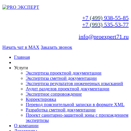
+7
(499)
938-55-85
+7
(993)
535-53-77
info@proexpert71.ru
Начать чат в MAX
Заказать звонок
Главная
Услуги
Экспертиза проектной документации
Экспертиза сметной документации
Экспертиза результатов инженерных изысканий
Аудит разделов проектной документации
Экспертное сопровождение
Корректировка
Перевод пояснительной записки в формате XML
Разработка сметной документации
Проект санитарно-защитной зоны с прохождением
экспертизы
О компании
Документы