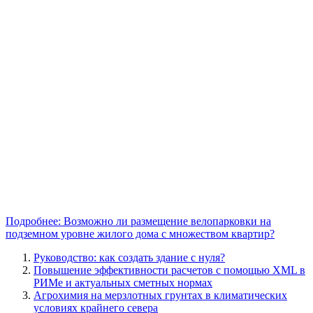
Подробнее: Возможно ли размещение велопарковки на
подземном уровне жилого дома с множеством квартир?
Руководство: как создать здание с нуля?
Повышение эффективности расчетов с помощью XML в
РИМе и актуальных сметных нормах
Агрохимия на мерзлотных грунтах в климатических
условиях крайнего севера