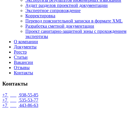
Экспертиза результатов инженерных изысканий
Аудит разделов проектной документации
Экспертное сопровождение
Корректировка
Перевод пояснительной записки в формате XML
Разработка сметной документации
Проект санитарно-защитной зоны с прохождением
экспертизы
О компании
Документы
Реестр
Статьи
Вакансии
Отзывы
Контакты
Контакты
+7
(499)
938-55-85
+7
(993)
535-53-77
+7
(953)
443-86-63
info@proexpert71.ru