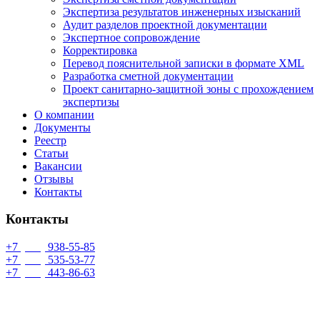
Экспертиза результатов инженерных изысканий
Аудит разделов проектной документации
Экспертное сопровождение
Корректировка
Перевод пояснительной записки в формате XML
Разработка сметной документации
Проект санитарно-защитной зоны с прохождением
экспертизы
О компании
Документы
Реестр
Статьи
Вакансии
Отзывы
Контакты
Контакты
+7
(499)
938-55-85
+7
(993)
535-53-77
+7
(953)
443-86-63
info@proexpert71.ru