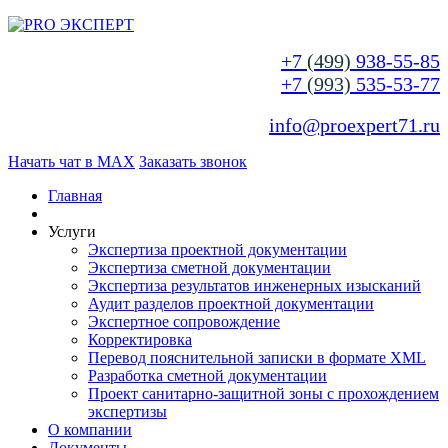
+7
(499)
938-55-85
+7
(993)
535-53-77
info@proexpert71.ru
Начать чат в MAX
Заказать звонок
Главная
Услуги
Экспертиза проектной документации
Экспертиза сметной документации
Экспертиза результатов инженерных изысканий
Аудит разделов проектной документации
Экспертное сопровождение
Корректировка
Перевод пояснительной записки в формате XML
Разработка сметной документации
Проект санитарно-защитной зоны с прохождением
экспертизы
О компании
Документы