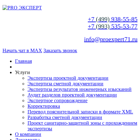
+7
(499)
938-55-85
+7
(993)
535-53-77
info@proexpert71.ru
Начать чат в MAX
Заказать звонок
Главная
Услуги
Экспертиза проектной документации
Экспертиза сметной документации
Экспертиза результатов инженерных изысканий
Аудит разделов проектной документации
Экспертное сопровождение
Корректировка
Перевод пояснительной записки в формате XML
Разработка сметной документации
Проект санитарно-защитной зоны с прохождением
экспертизы
О компании
Документы