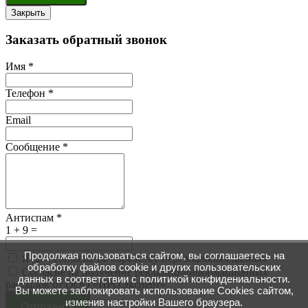
Закрыть
Заказать обратный звонок
Имя
*
Телефон
*
Email
Сообщение
*
Антиспам
*
1 + 9 =
Продолжая пользоваться сайтом, вы соглашаетесь на
Я даю согласие на обработку персональных данных
обработку файлов cookie и других пользовательских
Согласие на получение рекламно-информационных
данных в соответствии с политикой конфидениальности.
рассылок от ООО «ПРОЭксперт»
Вы можете заблокировать использование Cookies сайтом,
изменив настройки Вашего браузера.
Отправить