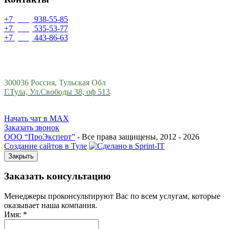
+7
(499)
938-55-85
+7
(993)
535-53-77
+7
(953)
443-86-63
info@proexpert71.ru
300036 Россия, Тульская Обл
Г.Тула, Ул.Свободы 38, оф 513
Начать чат в MAX
Заказать звонок
ООО “ПроЭксперт”
- Все права защищены, 2012 - 2026
Создание сайтов в Туле
Закрыть
Заказать консультацию
Менеджеры проконсультируют Вас по всем услугам, которые
оказывает наша компания.
Имя:
*