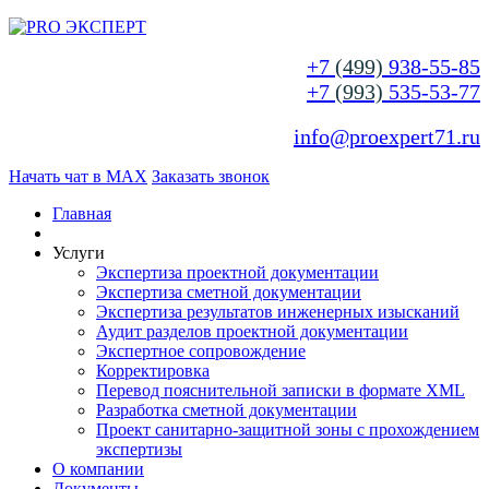
+7
(499)
938-55-85
+7
(993)
535-53-77
info@proexpert71.ru
Начать чат в MAX
Заказать звонок
Главная
Услуги
Экспертиза проектной документации
Экспертиза сметной документации
Экспертиза результатов инженерных изысканий
Аудит разделов проектной документации
Экспертное сопровождение
Корректировка
Перевод пояснительной записки в формате XML
Разработка сметной документации
Проект санитарно-защитной зоны с прохождением
экспертизы
О компании
Документы